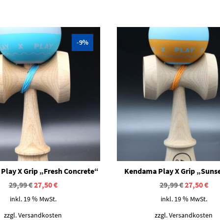
-9%
Play X Grip „Fresh Concrete“
Kendama Play X Grip „Sunse
Ursprünglicher
Aktueller
Ursprüngl
Akt
29,99
€
27,50
€
29,99
€
27,50
€
Preis
Preis
Preis
Pre
inkl. 19 % MwSt.
inkl. 19 % MwSt.
war:
ist:
war:
ist:
29,99 €
27,50 €.
29,99 €
27,
zzgl.
Versandkosten
zzgl.
Versandkosten