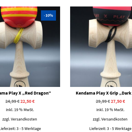
-10%
ma Play X „Red Dragon“
Kendama Play X Grip „Dark
Ursprünglicher
Aktueller
Ursprüngl
Akt
24,99
€
22,50
€
29,99
€
27,50
€
Preis
Preis
Preis
Pre
inkl. 19 % MwSt.
inkl. 19 % MwSt.
war:
ist:
war:
ist:
24,99 €
22,50 €.
29,99 €
27,
zzgl.
Versandkosten
zzgl.
Versandkosten
Lieferzeit:
3 - 5 Werktage
Lieferzeit:
3 - 5 Werktage