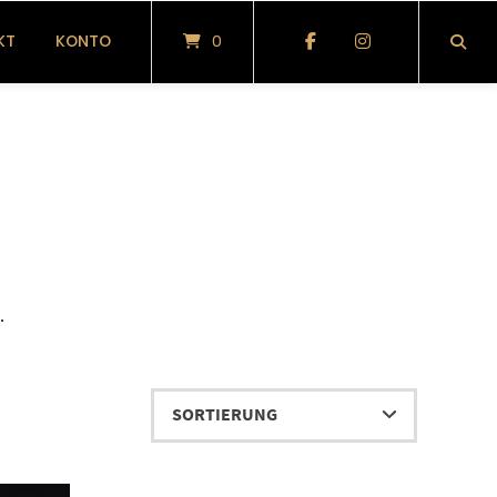
KT
KONTO
0
.