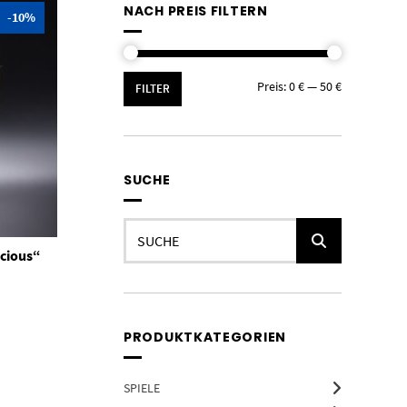
NACH PREIS FILTERN
-10%
Min.
Max.
Preis:
0 €
—
50 €
FILTER
Preis
Preis
SUCHE
Suchen
nach:
icious“
icher
ueller
is
50 €.
PRODUKTKATEGORIEN
SPIELE