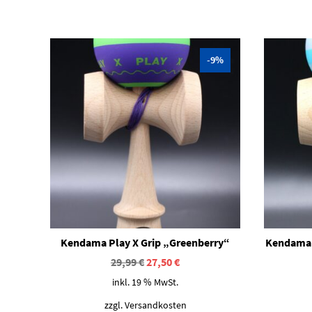
-9%
Kendama Play X Grip „Greenberry“
Kendama 
Ursprünglicher
Aktueller
29,99
€
27,50
€
Preis
Preis
inkl. 19 % MwSt.
war:
ist:
29,99 €
27,50 €.
zzgl.
Versandkosten