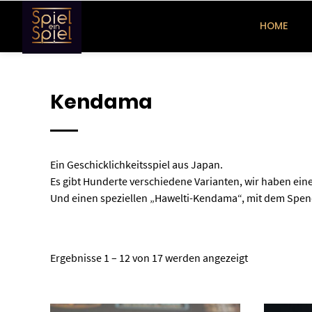
Springe
zum
HOME
Inhalt
Kendama
Ein Geschicklichkeitsspiel aus Japan.
Es gibt Hunderte verschiedene Varianten, wir haben ein
Und einen speziellen „Hawelti-Kendama“, mit dem Spend
Ergebnisse 1 – 12 von 17 werden angezeigt
Dieses Produkt weist mehrere Varianten auf. Die Optionen können auf der Produktseite gewählt werden