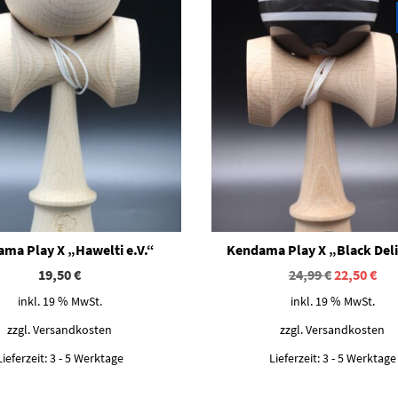
ma Play X „Hawelti e.V.“
Kendama Play X „Black Del
Ursprüngl
Akt
19,50
€
24,99
€
22,50
€
Preis
Pre
inkl. 19 % MwSt.
inkl. 19 % MwSt.
war:
ist:
24,99 €
22,
zzgl.
Versandkosten
zzgl.
Versandkosten
Lieferzeit:
3 - 5 Werktage
Lieferzeit:
3 - 5 Werktage