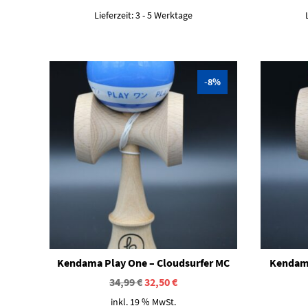
Lieferzeit:
3 - 5 Werktage
-8%
Kendama Play One – Cloudsurfer MC
Kendama
Ursprünglicher
Aktueller
34,99
€
32,50
€
Preis
Preis
inkl. 19 % MwSt.
war:
ist: