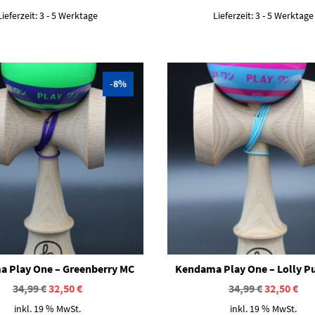
Lieferzeit:
3 - 5 Werktage
Lieferzeit:
3 - 5 Werktage
-8%
 Play One – Greenberry MC
Kendama Play One – Lolly P
Ursprünglicher
Aktueller
Ursprüngl
Akt
34,99
€
32,50
€
34,99
€
32,50
€
Preis
Preis
Preis
Pre
inkl. 19 % MwSt.
inkl. 19 % MwSt.
war:
ist:
war:
ist: