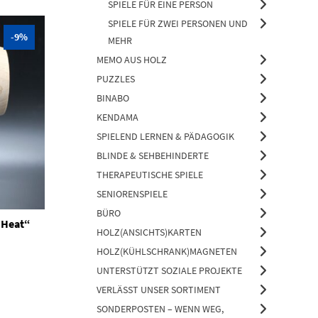
SPIELE FÜR EINE PERSON
SPIELE FÜR ZWEI PERSONEN UND
-9%
MEHR
MEMO AUS HOLZ
PUZZLES
BINABO
KENDAMA
SPIELEND LERNEN & PÄDAGOGIK
BLINDE & SEHBEHINDERTE
THERAPEUTISCHE SPIELE
SENIORENSPIELE
BÜRO
 Heat“
HOLZ(ANSICHTS)KARTEN
icher
ueller
HOLZ(KÜHLSCHRANK)MAGNETEN
is
UNTERSTÜTZT SOZIALE PROJEKTE
50 €.
VERLÄSST UNSER SORTIMENT
SONDERPOSTEN – WENN WEG,