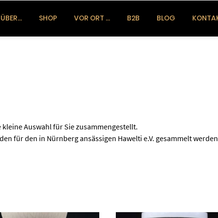
ÜBER…
SHOP
VOR ORT …
B2B
BLOG
KONTA
e kleine Auswahl für Sie zusammengestellt.
en für den in Nürnberg ansässigen Hawelti e.V. gesammelt werden