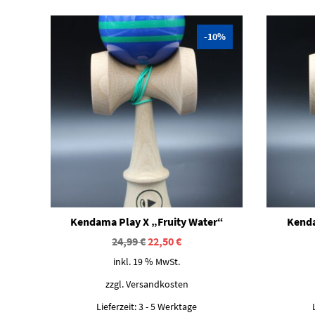
-10%
Kendama Play X „Fruity Water“
Kenda
Ursprünglicher
Aktueller
24,99
€
22,50
€
Preis
Preis
inkl. 19 % MwSt.
war:
ist:
24,99 €
22,50 €.
zzgl.
Versandkosten
Lieferzeit:
3 - 5 Werktage