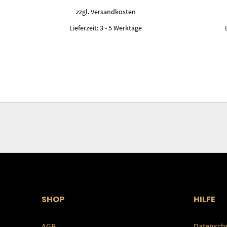
34,99 €
32,50 €.
zzgl.
Versandkosten
Lieferzeit:
3 - 5 Werktage
SHOP
HILFE
AGB
Datensch