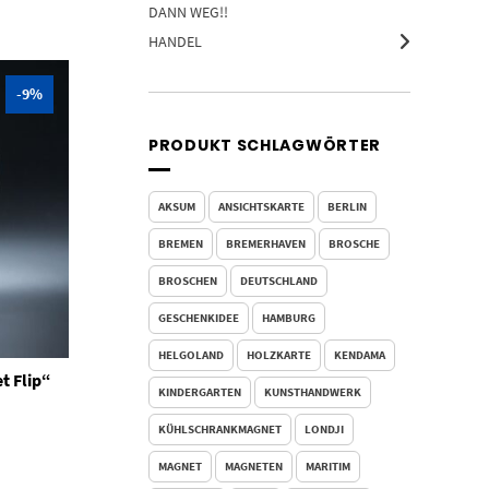
DANN WEG!!
HANDEL
-9%
PRODUKT SCHLAGWÖRTER
AKSUM
ANSICHTSKARTE
BERLIN
BREMEN
BREMERHAVEN
BROSCHE
BROSCHEN
DEUTSCHLAND
GESCHENKIDEE
HAMBURG
HELGOLAND
HOLZKARTE
KENDAMA
t Flip“
KINDERGARTEN
KUNSTHANDWERK
icher
ueller
is
KÜHLSCHRANKMAGNET
LONDJI
50 €.
MAGNET
MAGNETEN
MARITIM