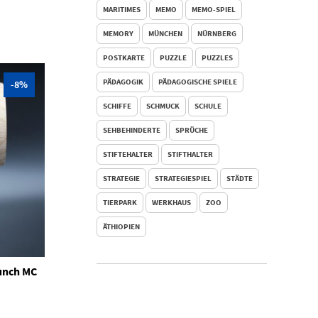
MARITIMES
MEMO
MEMO-SPIEL
MEMORY
MÜNCHEN
NÜRNBERG
POSTKARTE
PUZZLE
PUZZLES
PÄDAGOGIK
PÄDAGOGISCHE SPIELE
-8%
SCHIFFE
SCHMUCK
SCHULE
SEHBEHINDERTE
SPRÜCHE
STIFTEHALTER
STIFTHALTER
STRATEGIE
STRATEGIESPIEL
STÄDTE
TIERPARK
WERKHAUS
ZOO
ÄTHIOPIEN
unch MC
icher
ueller
is