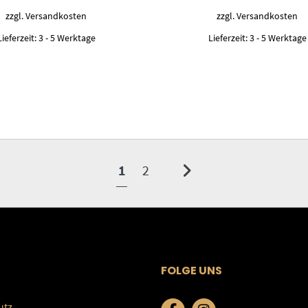
34,99 €
32,50 €.
34,99 €
32,
zzgl.
Versandkosten
zzgl.
Versandkosten
Lieferzeit:
3 - 5 Werktage
Lieferzeit:
3 - 5 Werktage
1
2
FOLGE UNS
utz