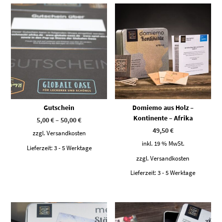
Dieses Produkt weist mehrere Varianten auf. Die Optionen können auf der Produktseite gewählt werden
Gutschein
Domiemo aus Holz –
Kontinente – Afrika
5,00
€
–
50,00
€
49,50
€
zzgl.
Versandkosten
inkl. 19 % MwSt.
Lieferzeit:
3 - 5 Werktage
zzgl.
Versandkosten
Lieferzeit:
3 - 5 Werktage