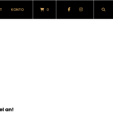
T
KONTO
0
el an!