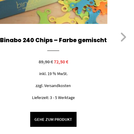
Binabo 240 Chips – Farbe gemischt
Ursprünglicher
Aktueller
89,90
€
72,50
€
Preis
Preis
war:
ist:
inkl. 19 % MwSt.
89,90 €
72,50 €.
zzgl.
Versandkosten
Lieferzeit:
3 - 5 Werktage
GEHE ZUM PRODUKT