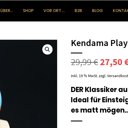
ÜBER…
SHOP
VOR ORT …
B2B
BLOG
KONTA
Kendama Play 
Ursprü
29,99
€
27,50
Preis
inkl. 19 % MwSt.
zzgl.
Versandkos
war:
DER Klassiker a
Ideal für Einste
29,99 €
es matt mögen