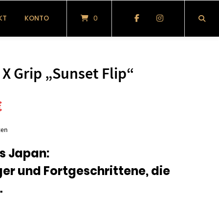
KT
KONTO
0
X Grip „Sunset Flip“
nglicher
Aktueller
€
Preis
ten
ist:
us Japan:
iger und Fortgeschrittene, die
27,50 €.
…