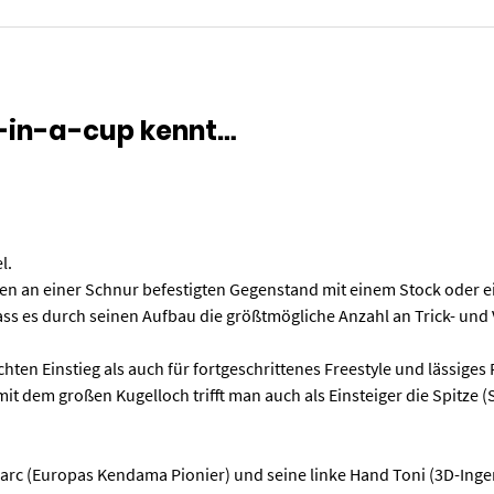
l-in-a-cup kennt…
l.
einen an einer Schnur befestigten Gegenstand mit einem Stock oder e
s es durch seinen Aufbau die größtmögliche Anzahl an Trick- und 
hten Einstieg als auch für fortgeschrittenes Freestyle und lässiges 
mit dem großen Kugelloch trifft man auch als Einsteiger die Spitze (
c (Europas Kendama Pionier) und seine linke Hand Toni (3D-Ingeni