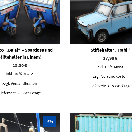
ox „Bajaj“ – Spardose und
Stiftehalter „Trabi“
Stiftehalter in Einem!
17,90
€
19,50
€
inkl. 19 % MwSt.
inkl. 19 % MwSt.
zzgl.
Versandkosten
zzgl.
Versandkosten
Lieferzeit:
3 - 5 Werktage
Lieferzeit:
3 - 5 Werktage
Dieses Produkt weist mehrere Varianten auf. Die Optionen können auf der Produktseite gewählt werden
-6%