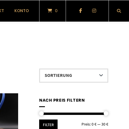
KT
KONTO
0
NACH PREIS FILTERN
Min.
Max.
Preis:
0 €
—
30 €
FILTER