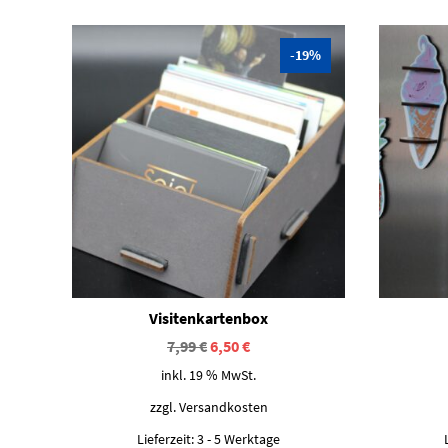
-19%
Visitenkartenbox
Ursprünglicher
Aktueller
7,99
€
6,50
€
Preis
Preis
inkl. 19 % MwSt.
war:
ist:
7,99 €
6,50 €.
zzgl.
Versandkosten
Lieferzeit:
3 - 5 Werktage