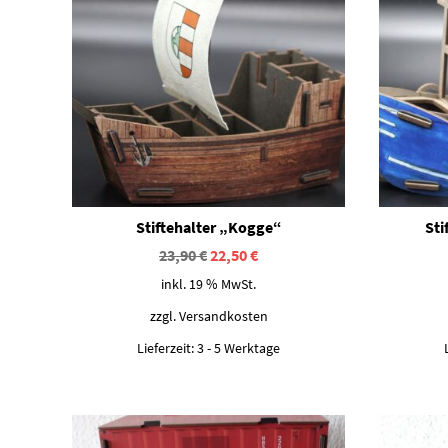
Stiftehalter „Kogge“
Sti
Ursprünglicher
Aktueller
23,90
€
22,50
€
Preis
Preis
inkl. 19 % MwSt.
war:
ist:
23,90 €
22,50 €.
zzgl.
Versandkosten
Lieferzeit:
3 - 5 Werktage
Dieses Produkt weist mehrere Varianten auf. Die Optionen können auf der Produktseite gewählt werden