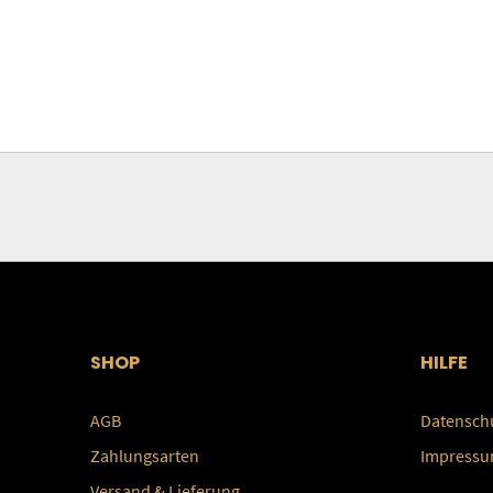
SHOP
HILFE
AGB
Datensch
Zahlungsarten
Impress
Versand & Lieferung