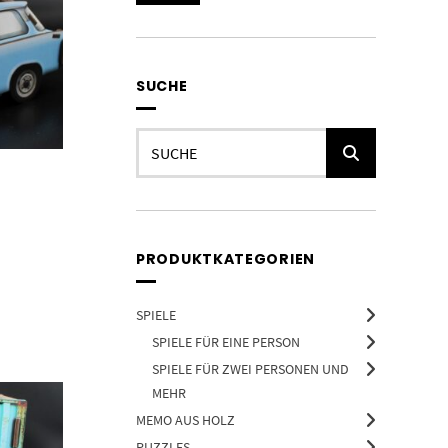
Preis
Preis
SUCHE
Suchen
nach:
PRODUKTKATEGORIEN
SPIELE
SPIELE FÜR EINE PERSON
SPIELE FÜR ZWEI PERSONEN UND
MEHR
MEMO AUS HOLZ
PUZZLES