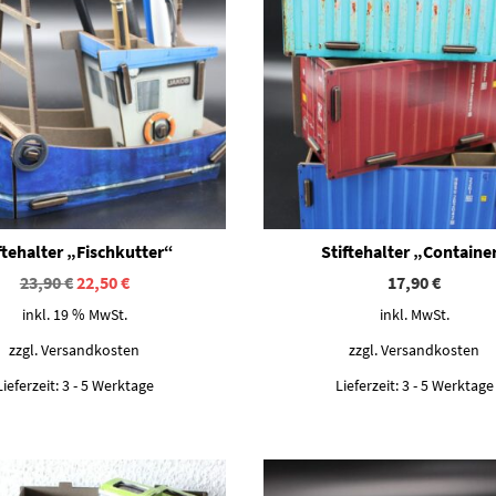
ftehalter „Fischkutter“
Stiftehalter „Containe
Ursprünglicher
Aktueller
23,90
€
22,50
€
17,90
€
Preis
Preis
inkl. 19 % MwSt.
inkl. MwSt.
war:
ist:
23,90 €
22,50 €.
zzgl.
Versandkosten
zzgl.
Versandkosten
Lieferzeit:
3 - 5 Werktage
Lieferzeit:
3 - 5 Werktage
Dieses Produkt weist mehrere Varianten auf. Die Optionen können auf der Produktseite gewählt werden
Dieses Produkt weist mehrere Varianten auf. Die Optionen können auf der Produktseite gewählt werden