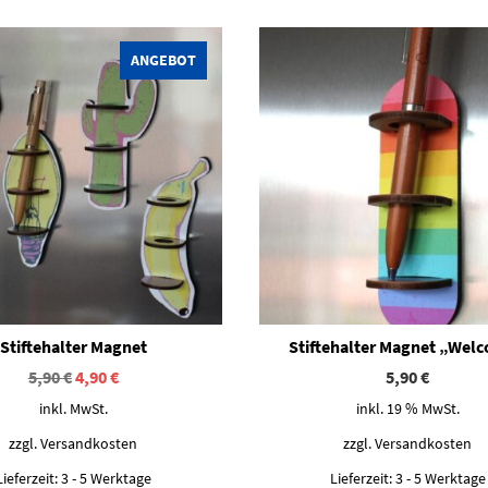
Dieses Produkt weist mehrere Varianten auf. Die Optionen können auf der Produktseite gewählt werden
ANGEBOT
Stiftehalter Magnet
Stiftehalter Magnet „Wel
Ursprünglicher
Aktueller
5,90
€
4,90
€
5,90
€
Preis
Preis
inkl. MwSt.
inkl. 19 % MwSt.
war:
ist:
5,90 €
4,90 €.
zzgl.
Versandkosten
zzgl.
Versandkosten
Lieferzeit:
3 - 5 Werktage
Lieferzeit:
3 - 5 Werktage