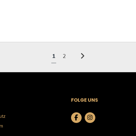
1
2
FOLGE UNS
utz
um