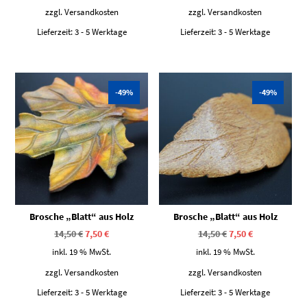
14,50 €
7,50 €.
14,50 €
7,50 €.
zzgl.
Versandkosten
zzgl.
Versandkosten
Lieferzeit:
3 - 5 Werktage
Lieferzeit:
3 - 5 Werktage
-49%
-49%
Brosche „Blatt“ aus Holz
Brosche „Blatt“ aus Holz
Ursprünglicher
Aktueller
Ursprünglicher
Aktueller
14,50
€
7,50
€
14,50
€
7,50
€
Preis
Preis
Preis
Preis
war:
ist:
war:
ist:
inkl. 19 % MwSt.
inkl. 19 % MwSt.
14,50 €
7,50 €.
14,50 €
7,50 €.
zzgl.
Versandkosten
zzgl.
Versandkosten
Lieferzeit:
3 - 5 Werktage
Lieferzeit:
3 - 5 Werktage