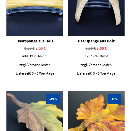
Haarspange aus Holz
Haarspange aus Holz
Ursprünglicher
Aktueller
Ursprünglicher
Aktueller
9,50
€
5,00
€
9,50
€
5,00
€
Preis
Preis
Preis
Preis
war:
ist:
war:
ist:
inkl. 19 % MwSt.
inkl. 19 % MwSt.
9,50 €
5,00 €.
9,50 €
5,00 €.
zzgl.
Versandkosten
zzgl.
Versandkosten
Lieferzeit:
3 - 5 Werktage
Lieferzeit:
3 - 5 Werktage
-49%
-49%