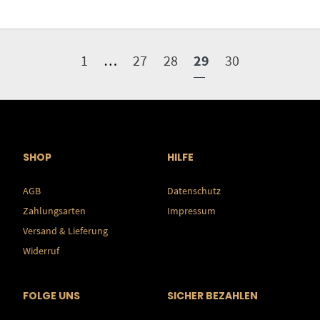
1
…
27
28
29
30
SHOP
HILFE
AGB
Datenschutz
Zahlungsarten
Impressum
Versand & Lieferung
Widerruf
FOLGE UNS
SICHER BEZAHLEN