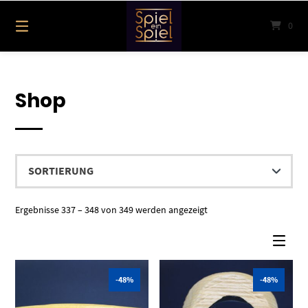
Springe
zum
0
Inhalt
Shop
Ergebnisse 337 – 348 von 349 werden angezeigt
-48%
-48%