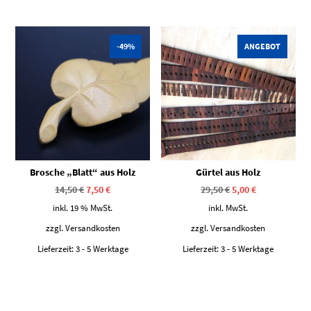
Dieses Produkt weist mehrere Varianten auf. Die Optionen können auf der Produktseite gewählt werden
-49%
ANGEBOT
Brosche „Blatt“ aus Holz
Gürtel aus Holz
Ursprünglicher
Aktueller
Ursprünglicher
Aktueller
14,50
€
7,50
€
29,50
€
5,00
€
Preis
Preis
Preis
Preis
war:
ist:
war:
ist:
inkl. 19 % MwSt.
inkl. MwSt.
14,50 €
7,50 €.
29,50 €
5,00 €.
zzgl.
Versandkosten
zzgl.
Versandkosten
Lieferzeit:
3 - 5 Werktage
Lieferzeit:
3 - 5 Werktage