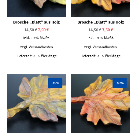
Brosche „Blatt“ aus Holz
Brosche „Blatt“ aus Holz
Ursprünglicher
Aktueller
Ursprünglicher
Aktueller
14,50
€
7,50
€
14,50
€
7,50
€
Preis
Preis
Preis
Preis
war:
ist:
war:
ist:
inkl. 19 % MwSt.
inkl. 19 % MwSt.
14,50 €
7,50 €.
14,50 €
7,50 €.
zzgl.
Versandkosten
zzgl.
Versandkosten
Lieferzeit:
3 - 5 Werktage
Lieferzeit:
3 - 5 Werktage
-49%
-49%