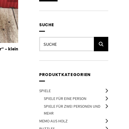
Preis
Preis
SUCHE
Suchen
nach:
“ – klein
PRODUKTKATEGORIEN
SPIELE
SPIELE FÜR EINE PERSON
SPIELE FÜR ZWEI PERSONEN UND
MEHR
MEMO AUS HOLZ
PUZZLES