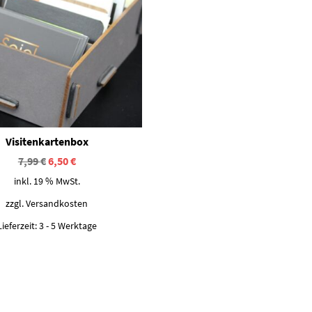
Visitenkartenbox
Ursprünglicher
Aktueller
7,99
€
6,50
€
Preis
Preis
inkl. 19 % MwSt.
war:
ist:
7,99 €
6,50 €.
zzgl.
Versandkosten
Lieferzeit:
3 - 5 Werktage