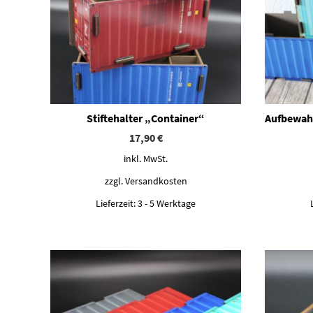
Stiftehalter „Container“
Aufbewah
17,90
€
inkl. MwSt.
zzgl.
Versandkosten
Lieferzeit:
3 - 5 Werktage
Dieses Produkt weist mehrere Varianten auf. Die Optionen können auf der Produktseite gewählt werden