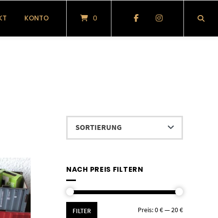
KT
KONTO
0
NACH PREIS FILTERN
Min.
Max.
Preis:
0 €
—
20 €
FILTER