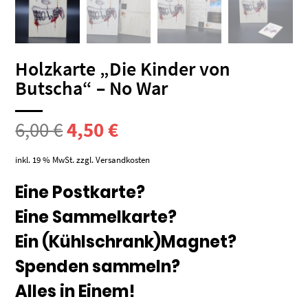
Holzkarte „Die Kinder von
Butscha“ – No War
Ursprünglicher
Aktueller
6,00
€
4,50
€
Preis
Preis
inkl. 19 % MwSt.
zzgl.
Versandkosten
war:
ist:
Eine Postkarte?
Eine Sammelkarte?
6,00 €
4,50 €.
Ein (Kühlschrank)Magnet?
Spenden sammeln?
Alles in Einem!