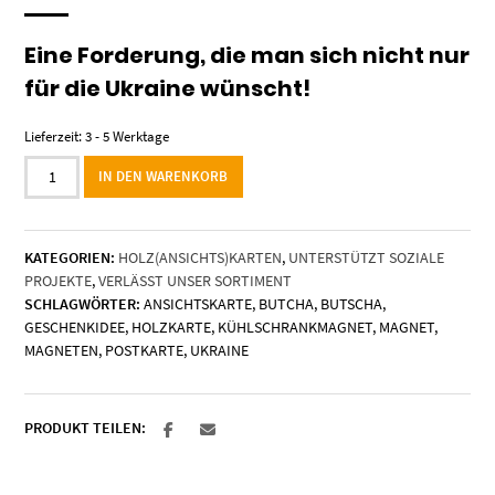
Eine Forderung, die man sich nicht nur
für die Ukraine wünscht!
Lieferzeit:
3 - 5 Werktage
Holzkarte
IN DEN WARENKORB
"Die
Kinder
von
KATEGORIEN:
HOLZ(ANSICHTS)KARTEN
,
UNTERSTÜTZT SOZIALE
Butscha"
PROJEKTE
,
VERLÄSST UNSER SORTIMENT
-
SCHLAGWÖRTER:
ANSICHTSKARTE
,
BUTCHA
,
BUTSCHA
,
No
GESCHENKIDEE
,
HOLZKARTE
,
KÜHLSCHRANKMAGNET
,
MAGNET
,
War
MAGNETEN
,
POSTKARTE
,
UKRAINE
Menge
PRODUKT TEILEN: