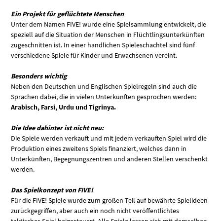
Ein Projekt für geflüchtete Menschen
Unter dem Namen FIVE! wurde eine Spielsammlung entwickelt, die
speziell auf die Situation der Menschen in Flüchtlingsunterkünften
zugeschnitten ist. In einer handlichen Spieleschachtel sind fünf
verschiedene Spiele für Kinder und Erwachsenen vereint.
Besonders wichtig
Neben den Deutschen und Englischen Spielregeln sind auch die
Sprachen dabei, die in vielen Unterkünften gesprochen werden:
Arabisch, Farsi, Urdu und Tigrinya.
Die Idee dahinter ist nicht neu:
Die Spiele werden verkauft und mit jedem verkauften Spiel wird die
Produktion eines zweitens Spiels finanziert, welches dann in
Unterkünften, Begegnungszentren und anderen Stellen verschenkt
werden.
Das Spielkonzept von FIVE!
Für die FIVE! Spiele wurde zum großen Teil auf bewährte Spielideen
zurückgegriffen, aber auch ein noch nicht veröffentlichtes