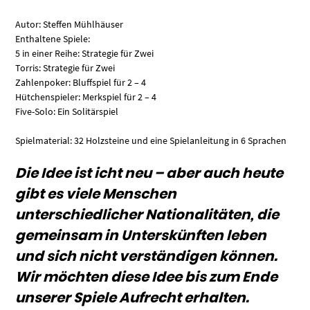
Autor: Steffen Mühlhäuser
Enthaltene Spiele:
5 in einer Reihe: Strategie für Zwei
Torris: Strategie für Zwei
Zahlenpoker: Bluffspiel für 2 – 4
Hütchenspieler: Merkspiel für 2 – 4
Five-Solo: Ein Solitärspiel
Spielmaterial: 32 Holzsteine und eine Spielanleitung in 6 Sprachen
Die Idee ist icht neu – aber auch heute
gibt es viele Menschen
unterschiedlicher Nationalitäten, die
gemeinsam in Unterskünften leben
und sich nicht verständigen können.
Wir möchten diese Idee bis zum Ende
unserer Spiele Aufrecht erhalten.