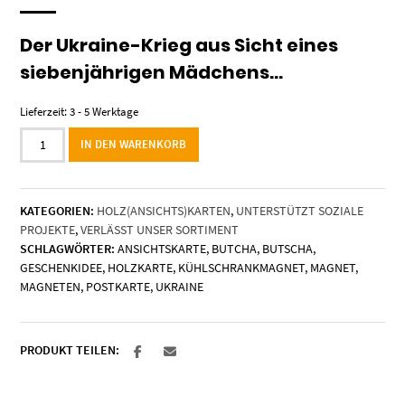
Der Ukraine-Krieg aus Sicht eines
siebenjährigen Mädchens…
Lieferzeit:
3 - 5 Werktage
Holzkarte
IN DEN WARENKORB
"Die
Kinder
von
KATEGORIEN:
HOLZ(ANSICHTS)KARTEN
,
UNTERSTÜTZT SOZIALE
Butscha"
PROJEKTE
,
VERLÄSST UNSER SORTIMENT
-
SCHLAGWÖRTER:
ANSICHTSKARTE
,
BUTCHA
,
BUTSCHA
,
Mädchen
GESCHENKIDEE
,
HOLZKARTE
,
KÜHLSCHRANKMAGNET
,
MAGNET
,
Menge
MAGNETEN
,
POSTKARTE
,
UKRAINE
PRODUKT TEILEN: