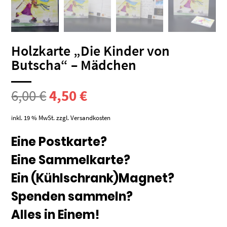
Holzkarte „Die Kinder von
Butscha“ – Mädchen
Ursprünglicher
Aktueller
6,00
€
4,50
€
Preis
Preis
inkl. 19 % MwSt.
zzgl.
Versandkosten
war:
ist:
Eine Postkarte?
Eine Sammelkarte?
6,00 €
4,50 €.
Ein (Kühlschrank)Magnet?
Spenden sammeln?
Alles in Einem!