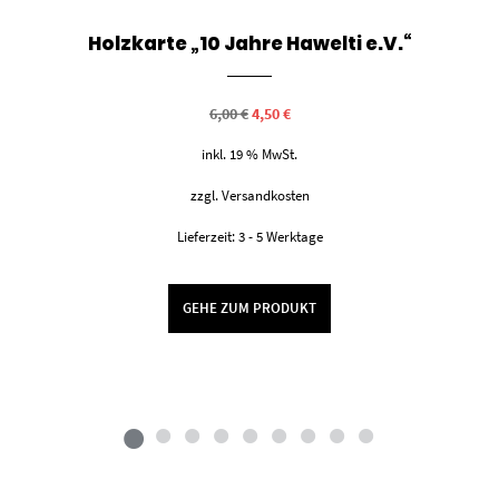
Holzkarte „10 Jahre Hawelti e.V.“
Ursprünglicher
Aktueller
6,00
€
4,50
€
Preis
Preis
war:
ist:
inkl. 19 % MwSt.
6,00 €
4,50 €.
zzgl.
Versandkosten
Lieferzeit:
3 - 5 Werktage
GEHE ZUM PRODUKT