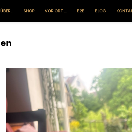
ÜBER…
SHOP
VOR ORT …
B2B
BLOG
KONTA
gen