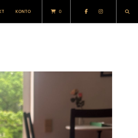
KT
KONTO
0