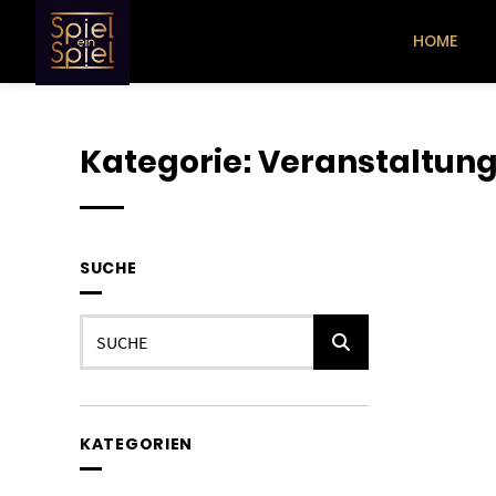
Springe
zum
HOME
Inhalt
Kategorie:
Veranstaltun
SUCHE
Suche
KATEGORIEN