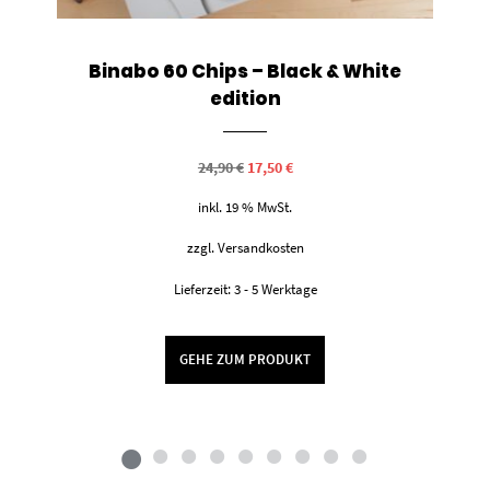
Binabo 60 Chips – Black & White
edition
Ursprünglicher
Aktueller
24,90
€
17,50
€
Preis
Preis
war:
ist:
inkl. 19 % MwSt.
24,90 €
17,50 €.
zzgl.
Versandkosten
Lieferzeit:
3 - 5 Werktage
GEHE ZUM PRODUKT