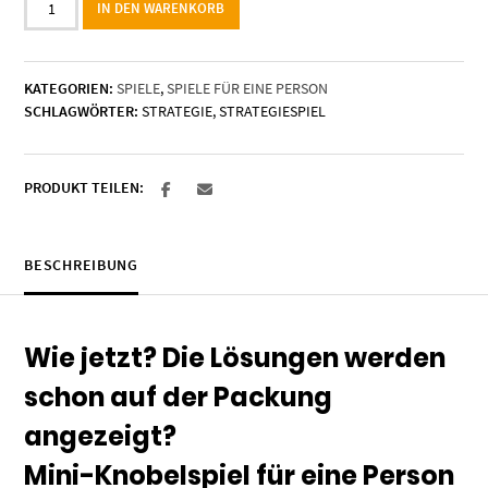
IN DEN WARENKORB
"Das
verflixte
Quadrat"
KATEGORIEN:
SPIELE
,
SPIELE FÜR EINE PERSON
Menge
SCHLAGWÖRTER:
STRATEGIE
,
STRATEGIESPIEL
PRODUKT TEILEN:
BESCHREIBUNG
Wie jetzt? Die Lösungen werden
schon auf der Packung
angezeigt?
Mini-Knobelspiel für eine Person