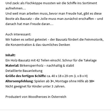
Und zack: als Fischköppe mussten wir die Schiffe ins Sortiment
aufnehmen…
Und weil man arbeiten muss, bevor man Freude hat, gibt es diese
Boote als Bausatz – die Jolle muss man zunächst erschaffen – und
danach hat man Freude daran…
Auch interessant:
Wir haben es selbst getestet – der Bausatz fördert die Feinmotorik,
die Konzentration & das räumliches Denken
Inhalt:
Ein Holz-Bausatz mit 42 Teilen einschl. Schnur für die Takelage
Material:
Birkensperrholz – nachhaltig & stabil
Detaillierte Bauanleitung
Größe des fertigen Schiffs:
ca. 40 x 18 x 29 cm (L x B x H)
Altersempfehlung
: Spielen ab
3+
, Montage ohne Hilfe ab
10+
Nicht geeignet für Kinder unter 3 Jahren.
Produziert von Woodheroes in Österreich