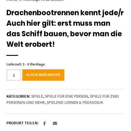
Drachenbootrennen kennt jede/r
Auch hier gilt: erst muss man
das Schiff bauen, bevor man die
Welt erobert!
Lieferzeit:
3 - 5 Werktage
Drachen-
IN DEN WARENKORB
Wikingerschiff
-
mittel
KATEGORIEN:
SPIELE
,
SPIELE FÜR EINE PERSON
,
SPIELE FÜR ZWEI
Menge
PERSONEN UND MEHR
,
SPIELEND LERNEN & PÄDAGOGIK
PRODUKT TEILEN: