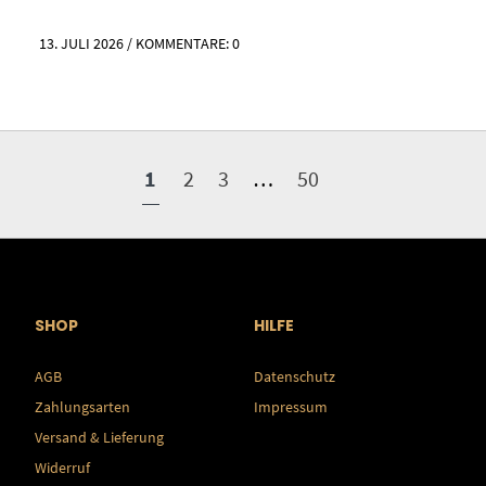
13. JULI 2026
/
KOMMENTARE: 0
1
2
3
…
50
SHOP
HILFE
AGB
Datenschutz
Zahlungsarten
Impressum
Versand & Lieferung
Widerruf