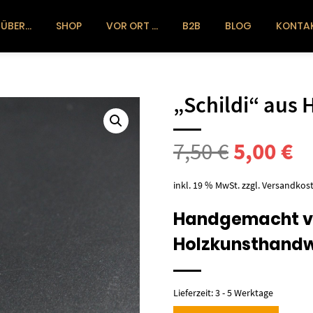
ÜBER…
SHOP
VOR ORT …
B2B
BLOG
KONTA
„Schildi“ aus H
Ursprün
Ak
7,50
€
5,00
€
Preis
Pr
inkl. 19 % MwSt.
zzgl.
Versandkos
war:
ist
Handgemacht v
Holzkunsthandw
7,50 €
5,
Lieferzeit:
3 - 5 Werktage