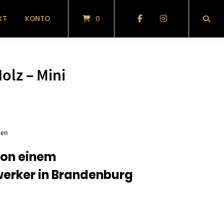
KT
KONTO
0
olz – Mini
glicher
tueller
eis
ten
:
on einem
erker in Brandenburg
00 €.