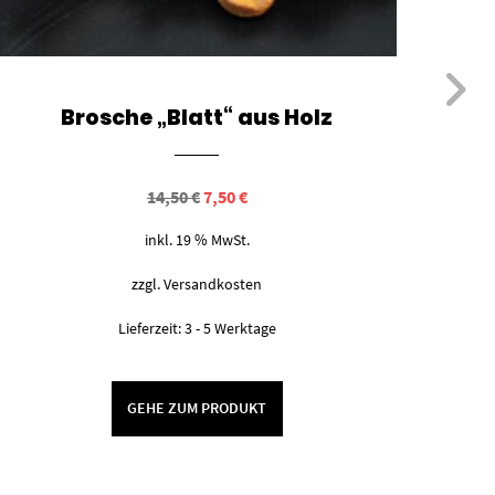
Brosche „Blatt“ aus Holz
Ursprünglicher
Aktueller
14,50
€
7,50
€
Preis
Preis
war:
ist:
inkl. 19 % MwSt.
14,50 €
7,50 €.
zzgl.
Versandkosten
Lieferzeit:
3 - 5 Werktage
GEHE ZUM PRODUKT