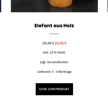
Elefant aus Holz
Ursprünglicher
Aktueller
29,50
€
19,50
€
Preis
Preis
war:
ist:
inkl. 19 % MwSt.
29,50 €
19,50 €.
zzgl.
Versandkosten
Lieferzeit:
3 - 5 Werktage
GEHE ZUM PRODUKT