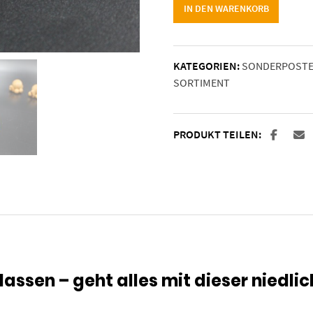
"Schildi"
IN DEN WARENKORB
aus
Holz
-
KATEGORIEN:
SONDERPOSTEN
Mini
SORTIMENT
Menge
PRODUKT TEILEN:
lassen – geht alles mit dieser niedlic