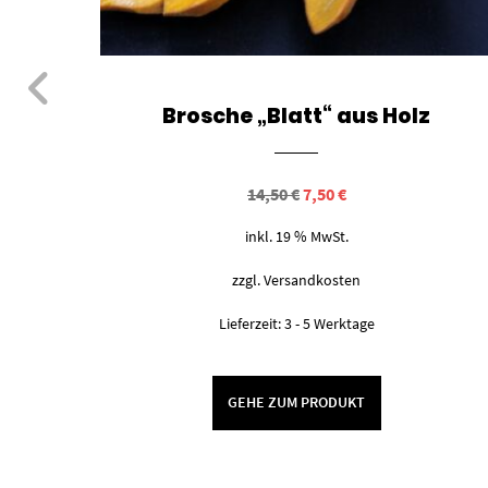
Brosche „Blatt“ aus Holz
Ursprünglicher
Aktueller
14,50
€
7,50
€
Preis
Preis
war:
ist:
inkl. 19 % MwSt.
14,50 €
7,50 €.
zzgl.
Versandkosten
Lieferzeit:
3 - 5 Werktage
GEHE ZUM PRODUKT