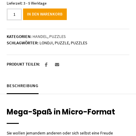
Lieferzeit:
3 - 5 Werktage
Micro-
IN DEN WARENKORB
Puzzle
"Seute
Deern"
KATEGORIEN:
HANDEL
,
PUZZLES
Menge
SCHLAGWÖRTER:
LONDJI
,
PUZZLE
,
PUZZLES
PRODUKT TEILEN:
BESCHREIBUNG
Mega-Spaß in Micro-Format
Sie wollen jemandem anderen oder sich selbst eine Freude