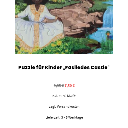
Puzzle für Kinder „Fasiledes Castle“
Ursprünglicher
Aktueller
9,95
€
7,50
€
Preis
Preis
war:
ist:
inkl. 19 % MwSt.
9,95 €
7,50 €.
zzgl.
Versandkosten
Lieferzeit:
3 - 5 Werktage