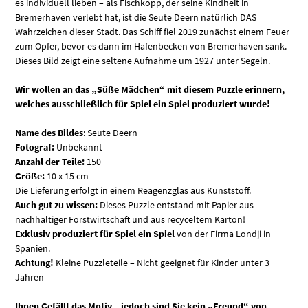
es individuell lieben – als Fischkopp, der seine Kindheit in
Bremerhaven verlebt hat, ist die Seute Deern natürlich DAS
Wahrzeichen dieser Stadt. Das Schiff fiel 2019 zunächst einem Feuer
zum Opfer, bevor es dann im Hafenbecken von Bremerhaven sank.
Dieses Bild zeigt eine seltene Aufnahme um 1927 unter Segeln.
Wir wollen an das „Süße Mädchen“ mit diesem Puzzle erinnern,
welches ausschließlich für Spiel ein Spiel produziert wurde!
Name des Bildes
: Seute Deern
Fotograf:
Unbekannt
Anzahl der Teile:
150
Größe:
10 x 15 cm
Die Lieferung erfolgt in einem Reagenzglas aus Kunststoff.
Auch gut zu wissen:
Dieses Puzzle entstand mit Papier aus
nachhaltiger Forstwirtschaft und aus recyceltem Karton!
Exklusiv produziert für Spiel ein Spiel
von der Firma Londji in
Spanien.
Achtung!
Kleine Puzzleteile – Nicht geeignet für Kinder unter 3
Jahren
Ihnen Gefällt das Motiv – jedoch sind Sie kein „Freund“ von