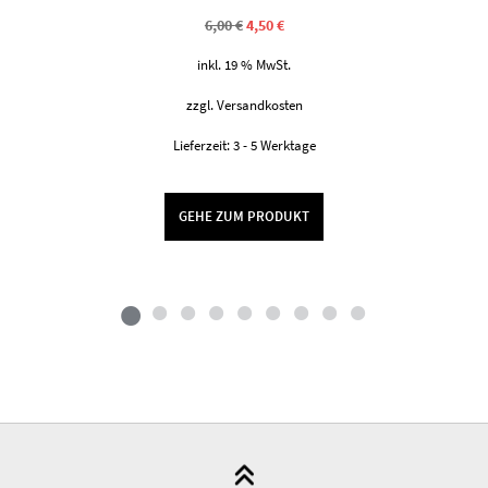
Ursprünglicher
Aktueller
6,00
€
4,50
€
Preis
Preis
war:
ist:
inkl. 19 % MwSt.
6,00 €
4,50 €.
zzgl.
Versandkosten
Lieferzeit:
3 - 5 Werktage
GEHE ZUM PRODUKT