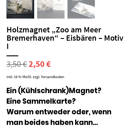
Holzmagnet „Zoo am Meer
Bremerhaven“ – Eisbären – Motiv
I
Ursprünglicher
Aktueller
3,50
€
2,50
€
Preis
Preis
inkl. 19 % MwSt.
zzgl.
Versandkosten
war:
ist:
Ein (Kühlschrank)Magnet?
Eine Sammelkarte?
3,50 €
2,50 €.
Warum entweder oder, wenn
man beides haben kann…