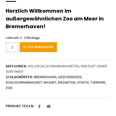
Herzlich Willkommen im
außergewöhnlichen Zoo am Meer in
Bremerhaven!
Lieferzeit:
3 - 5 Werktage
Holzmagnet
IN DEN WARENKORB
„Zoo
am
Meer
KATEGORIEN:
HOLZ(KÜHLSCHRANK)MAGNETEN
,
VERLÄSST UNSER
Bremerhaven"
SORTIMENT
-
SCHLAGWÖRTER:
BREMERHAVEN
,
GESCHENKIDEE
,
Eisbären
KÜHLSCHRANKMAGNET
,
MAGNET
,
MAGNETEN
,
STÄDTE
,
TIERPARK
,
-
ZOO
Motiv
I
Menge
PRODUKT TEILEN: