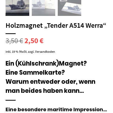
Holzmagnet „Tender A514 Werra“
Ursprünglicher
Aktueller
3,50
€
2,50
€
Preis
Preis
inkl. 19 % MwSt.
zzgl.
Versandkosten
war:
ist:
Ein (Kühlschrank)Magnet?
Eine Sammelkarte?
3,50 €
2,50 €.
Warum entweder oder, wenn
man beides haben kann…
Eine besondere maritime Impression…