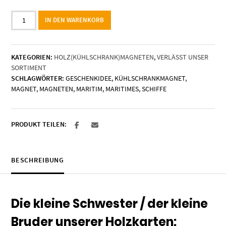
Holzmagnet
IN DEN WARENKORB
"Tender
A514
Werra"
KATEGORIEN:
HOLZ(KÜHLSCHRANK)MAGNETEN
,
VERLÄSST UNSER
Menge
SORTIMENT
SCHLAGWÖRTER:
GESCHENKIDEE
,
KÜHLSCHRANKMAGNET
,
MAGNET
,
MAGNETEN
,
MARITIM
,
MARITIMES
,
SCHIFFE
PRODUKT TEILEN:
BESCHREIBUNG
Die kleine Schwester / der kleine
Bruder unserer Holzkarten: