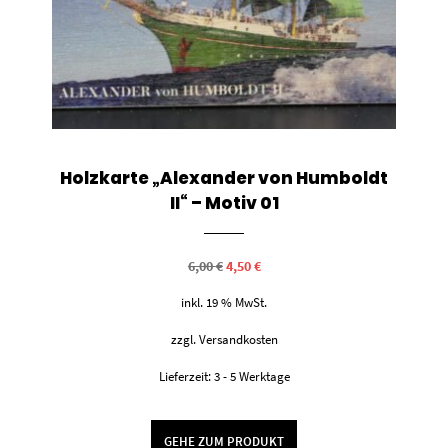
Holzkarte „Alexander von Humboldt
II“ – Motiv 01
Ursprünglicher
Aktueller
6,00
€
4,50
€
Preis
Preis
war:
ist:
inkl. 19 % MwSt.
6,00 €
4,50 €.
zzgl.
Versandkosten
Lieferzeit:
3 - 5 Werktage
GEHE ZUM PRODUKT