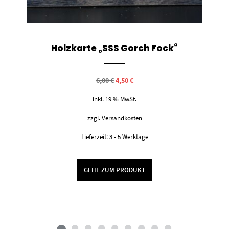
Holzkarte „SSS Gorch Fock“
Ursprünglicher
Aktueller
6,00
€
4,50
€
Preis
Preis
war:
ist:
inkl. 19 % MwSt.
6,00 €
4,50 €.
zzgl.
Versandkosten
Lieferzeit:
3 - 5 Werktage
GEHE ZUM PRODUKT