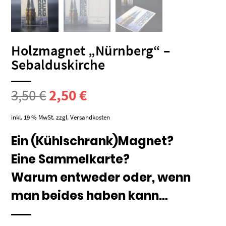
Holzmagnet „Nürnberg“ –
Sebalduskirche
Ursprünglicher
Aktueller
3,50
€
2,50
€
Preis
Preis
inkl. 19 % MwSt.
zzgl.
Versandkosten
war:
ist:
Ein (Kühlschrank)Magnet?
Eine Sammelkarte?
3,50 €
2,50 €.
Warum entweder oder, wenn
man beides haben kann…