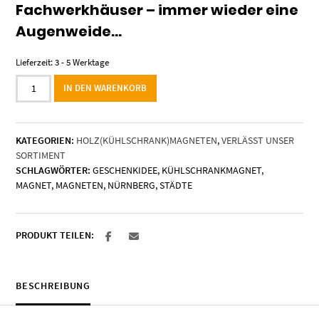
Fachwerkhäuser – immer wieder eine
Augenweide…
Lieferzeit:
3 - 5 Werktage
Holzmagnet
IN DEN WARENKORB
„Nürnberg"
-
Sebalduskirche
KATEGORIEN:
HOLZ(KÜHLSCHRANK)MAGNETEN
,
VERLÄSST UNSER
Menge
SORTIMENT
SCHLAGWÖRTER:
GESCHENKIDEE
,
KÜHLSCHRANKMAGNET
,
MAGNET
,
MAGNETEN
,
NÜRNBERG
,
STÄDTE
PRODUKT TEILEN:
BESCHREIBUNG