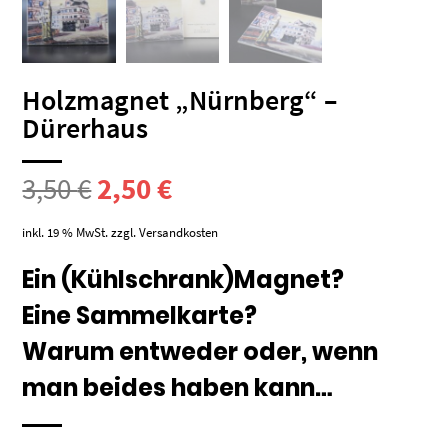
Holzmagnet „Nürnberg“ –
Dürerhaus
Ursprünglicher
Aktueller
3,50
€
2,50
€
Preis
Preis
inkl. 19 % MwSt.
zzgl.
Versandkosten
war:
ist:
Ein (Kühlschrank)Magnet?
Eine Sammelkarte?
3,50 €
2,50 €.
Warum entweder oder, wenn
man beides haben kann…