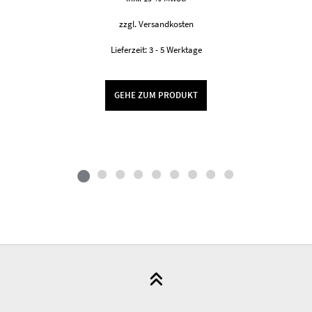
6,00 €
4,50 €.
zzgl.
Versandkosten
Lieferzeit:
3 - 5 Werktage
GEHE ZUM PRODUKT