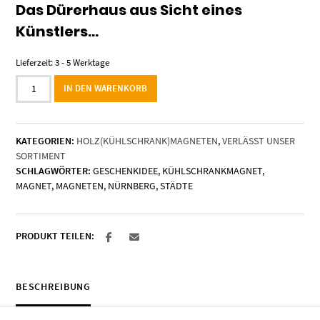
Das Dürerhaus aus Sicht eines
Künstlers…
Lieferzeit:
3 - 5 Werktage
Holzmagnet
IN DEN WARENKORB
"Nürnberg"
-
Dürerhaus
KATEGORIEN:
HOLZ(KÜHLSCHRANK)MAGNETEN
,
VERLÄSST UNSER
Menge
SORTIMENT
SCHLAGWÖRTER:
GESCHENKIDEE
,
KÜHLSCHRANKMAGNET
,
MAGNET
,
MAGNETEN
,
NÜRNBERG
,
STÄDTE
PRODUKT TEILEN:
BESCHREIBUNG