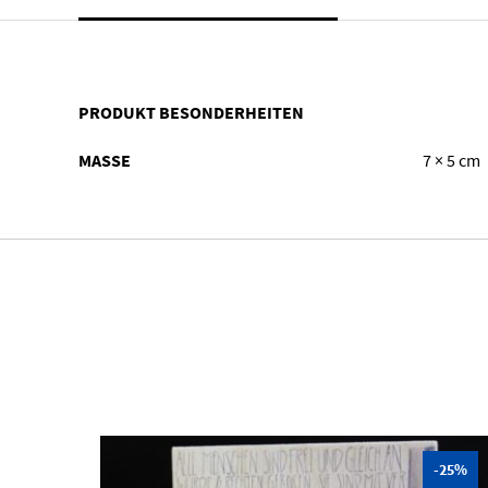
PRODUKT BESONDERHEITEN
MASSE
7 × 5 cm
-25%
-25%