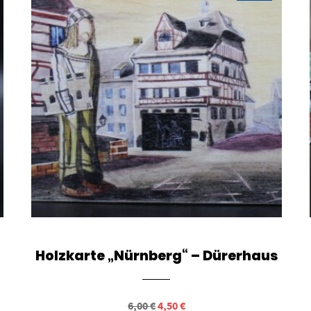
Holzkarte „Nürnberg“ – Dürerhaus
Ursprünglicher
Aktueller
6,00
€
4,50
€