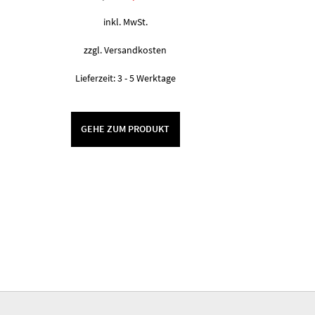
Preis
Preis
war:
ist:
inkl. MwSt.
5,90 €
4,90 €.
zzgl.
Versandkosten
Lieferzeit:
3 - 5 Werktage
GEHE ZUM PRODUKT