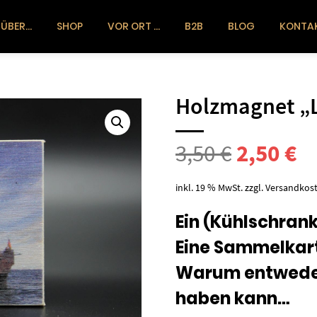
ÜBER…
SHOP
VOR ORT …
B2B
BLOG
KONTA
Holzmagnet „L
Ursprün
Ak
3,50
€
2,50
€
Preis
Pr
inkl. 19 % MwSt.
zzgl.
Versandkos
war:
ist
Ein (Kühlschra
Eine Sammelkar
3,50 €
2,
Warum entweder
haben kann…