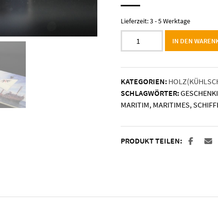
Lieferzeit:
3 - 5 Werktage
Holzmagnet
IN DEN WAREN
"Lisa
von
Lübeck"
KATEGORIEN:
HOLZ(KÜHLSC
Menge
SCHLAGWÖRTER:
GESCHENK
MARITIM
,
MARITIMES
,
SCHIFF
PRODUKT TEILEN: