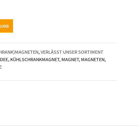
KORB
HRANK)MAGNETEN
,
VERLÄSST UNSER SORTIMENT
IDEE
,
KÜHLSCHRANKMAGNET
,
MAGNET
,
MAGNETEN
,
E