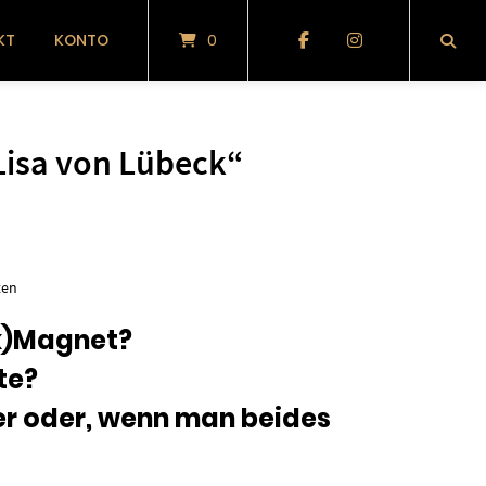
KT
KONTO
0
isa von Lübeck“
glicher
tueller
eis
ten
:
nk)Magnet?
te?
50 €.
 oder, wenn man beides