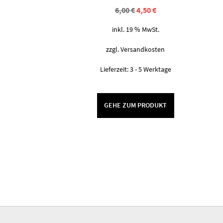
Ursprünglicher
Aktueller
6,00
€
4,50
€
Preis
Preis
war:
ist:
inkl. 19 % MwSt.
6,00 €
4,50 €.
zzgl.
Versandkosten
Lieferzeit:
3 - 5 Werktage
GEHE ZUM PRODUKT