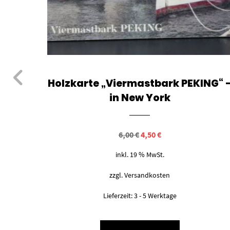
on
Holzkarte „Viermastbark PEKING“ 
in New York
Ursprünglicher
Aktueller
6,00
€
4,50
€
Preis
Preis
war:
ist:
inkl. 19 % MwSt.
6,00 €
4,50 €.
zzgl.
Versandkosten
Lieferzeit:
3 - 5 Werktage