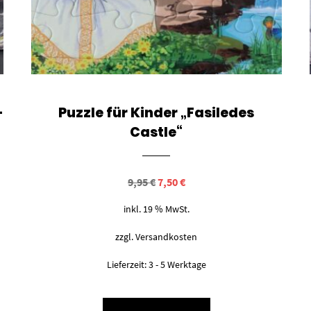
–
Puzzle für Kinder „Fasiledes
Castle“
Ursprünglicher
Aktueller
9,95
€
7,50
€
Preis
Preis
war:
ist:
inkl. 19 % MwSt.
9,95 €
7,50 €.
zzgl.
Versandkosten
Lieferzeit:
3 - 5 Werktage