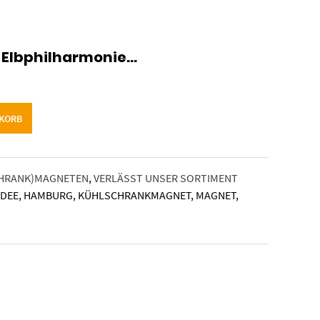
e Elbphilharmonie…
NKORB
HRANK)MAGNETEN
,
VERLÄSST UNSER SORTIMENT
IDEE
,
HAMBURG
,
KÜHLSCHRANKMAGNET
,
MAGNET
,