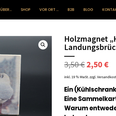
ÜBER…
SHOP
VOR ORT …
B2B
BLOG
KONTA
Holzmagnet „
Landungsbrüc
Ursprün
Ak
3,50
€
2,50
€
Preis
Pr
inkl. 19 % MwSt.
zzgl.
Versandkos
war:
ist
Ein (Kühlschra
Eine Sammelkar
3,50 €
2,
Warum entweder