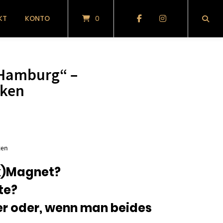
KT
KONTO
0
Hamburg“ –
ken
glicher
tueller
eis
ten
:
nk)Magnet?
te?
50 €.
 oder, wenn man beides