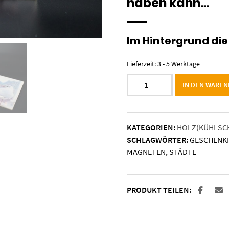
haben kann…
Im Hintergrund di
Lieferzeit:
3 - 5 Werktage
Holzmagnet
IN DEN WARE
„Hamburg“
–
Landungsbrücken
KATEGORIEN:
HOLZ(KÜHLSC
Menge
SCHLAGWÖRTER:
GESCHENK
MAGNETEN
,
STÄDTE
PRODUKT TEILEN: