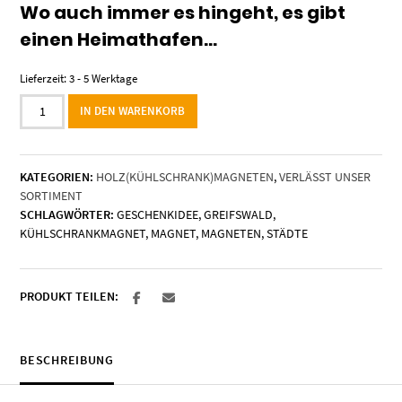
Wo auch immer es hingeht, es gibt
einen Heimathafen…
Lieferzeit:
3 - 5 Werktage
Holzmagnet
IN DEN WARENKORB
„Greifswald“
–
Heimathafen
KATEGORIEN:
HOLZ(KÜHLSCHRANK)MAGNETEN
,
VERLÄSST UNSER
Menge
SORTIMENT
SCHLAGWÖRTER:
GESCHENKIDEE
,
GREIFSWALD
,
KÜHLSCHRANKMAGNET
,
MAGNET
,
MAGNETEN
,
STÄDTE
PRODUKT TEILEN:
BESCHREIBUNG