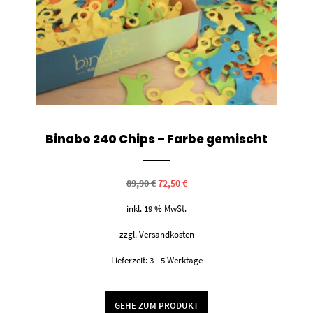
Binabo 240 Chips – Farbe gemischt
Ursprünglicher
Aktueller
89,90
€
72,50
€
Preis
Preis
war:
ist:
inkl. 19 % MwSt.
89,90 €
72,50 €.
zzgl.
Versandkosten
Lieferzeit:
3 - 5 Werktage
GEHE ZUM PRODUKT