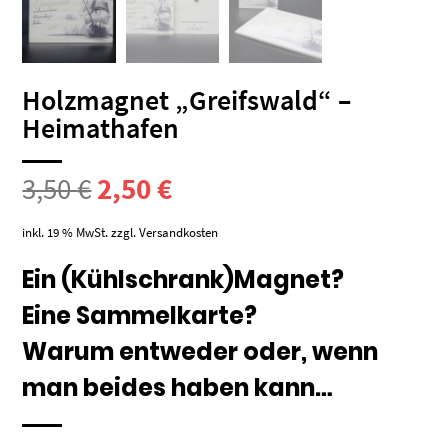
Holzmagnet „Greifswald“ –
Heimathafen
Ursprünglicher
Aktueller
3,50
€
2,50
€
Preis
Preis
inkl. 19 % MwSt.
zzgl.
Versandkosten
war:
ist:
Ein (Kühlschrank)Magnet?
Eine Sammelkarte?
3,50 €
2,50 €.
Warum entweder oder, wenn
man beides haben kann…