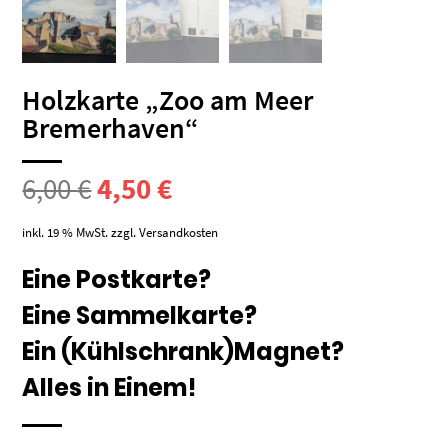
Holzkarte „Zoo am Meer
Bremerhaven“
Ursprünglicher
Aktueller
6,00
€
4,50
€
Preis
Preis
inkl. 19 % MwSt.
zzgl.
Versandkosten
war:
ist:
Eine Postkarte?
Eine Sammelkarte?
6,00 €
4,50 €.
Ein (Kühlschrank)Magnet?
Alles in Einem!