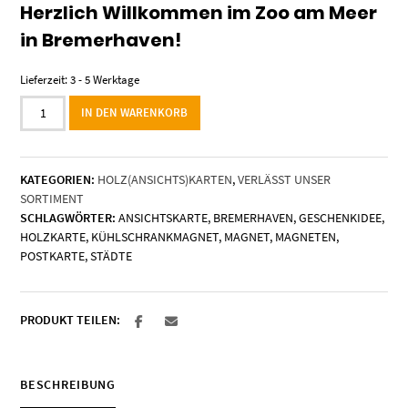
Herzlich Willkommen im Zoo am Meer
in Bremerhaven!
Lieferzeit:
3 - 5 Werktage
Holzkarte
IN DEN WARENKORB
"Zoo
am
Meer
KATEGORIEN:
HOLZ(ANSICHTS)KARTEN
,
VERLÄSST UNSER
Bremerhaven"
SORTIMENT
Menge
SCHLAGWÖRTER:
ANSICHTSKARTE
,
BREMERHAVEN
,
GESCHENKIDEE
,
HOLZKARTE
,
KÜHLSCHRANKMAGNET
,
MAGNET
,
MAGNETEN
,
POSTKARTE
,
STÄDTE
PRODUKT TEILEN:
BESCHREIBUNG