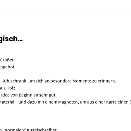
gisch…
 Größen.
 Angebot.
am Kühlschrank, um sich an besondere Momente zu erinnern.
aus Holz.
e Idee von Beginn an sehr gut.
en Material – und dazu mit einem Magneten, um aus einer Karte ein
em „normalen“ Kugelschreiber.