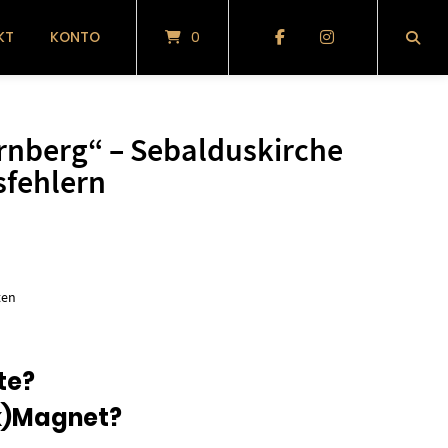
KT
KONTO
0
rnberg“ – Sebalduskirche
sfehlern
glicher
tueller
eis
ten
:
te?
00 €.
nk)Magnet?