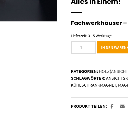
Alles in Einem!
Fachwerkhäuser –
Lieferzeit:
3 - 5 Werktage
Holzkarte
IN DEN WAREN
"Nürnberg"
-
Sebalduskirche
KATEGORIEN:
HOLZ(ANSICHT
mit
SCHLAGWÖRTER:
ANSICHTS
Schönheitsfehlern
KÜHLSCHRANKMAGNET
,
MAG
Menge
PRODUKT TEILEN: