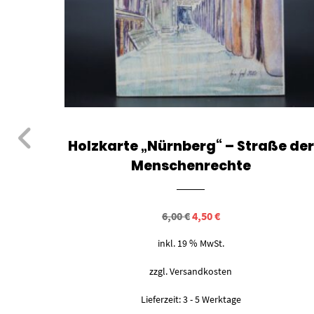
Holzkarte „Nürnberg“ – Straße der
Menschenrechte
Ursprünglicher
Aktueller
6,00
€
4,50
€
Preis
Preis
war:
ist:
inkl. 19 % MwSt.
6,00 €
4,50 €.
zzgl.
Versandkosten
Lieferzeit:
3 - 5 Werktage