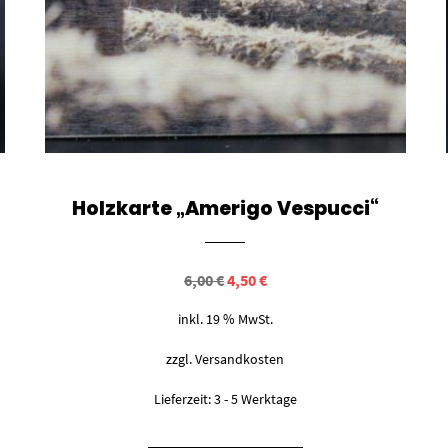
Holzkarte „Amerigo Vespucci“
Ursprünglicher
Aktueller
6,00
€
4,50
€
Preis
Preis
war:
ist:
inkl. 19 % MwSt.
6,00 €
4,50 €.
zzgl.
Versandkosten
Lieferzeit:
3 - 5 Werktage