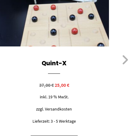
Quint-X
Ursprünglicher
Aktueller
37,00
€
25,00
€
Preis
Preis
war:
ist:
inkl. 19 % MwSt.
37,00 €
25,00 €.
zzgl.
Versandkosten
Lieferzeit:
3 - 5 Werktage