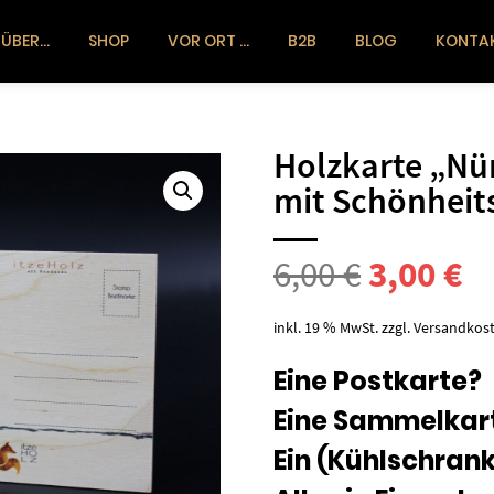
ÜBER…
SHOP
VOR ORT …
B2B
BLOG
KONTA
Holzkarte „Nü
mit Schönheit
Ursprün
Ak
6,00
€
3,00
€
Preis
Pr
inkl. 19 % MwSt.
zzgl.
Versandkos
war:
ist
Eine Postkarte?
Eine Sammelkar
6,00 €
3,
Ein (Kühlschra