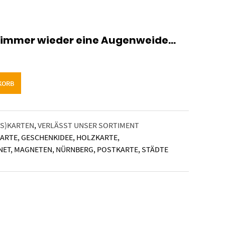
 immer wieder eine Augenweide…
KORB
S)KARTEN
,
VERLÄSST UNSER SORTIMENT
KARTE
,
GESCHENKIDEE
,
HOLZKARTE
,
NET
,
MAGNETEN
,
NÜRNBERG
,
POSTKARTE
,
STÄDTE