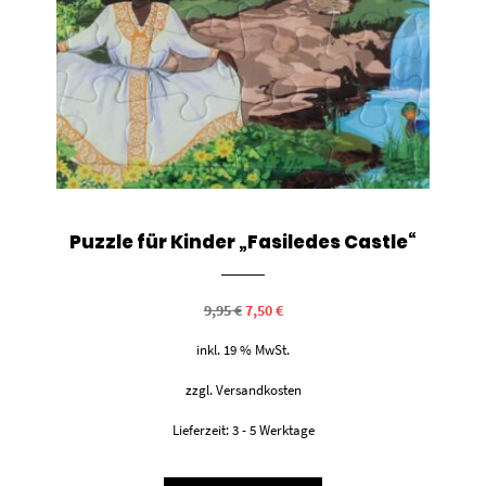
Puzzle für Kinder „Fasiledes Castle“
Ursprünglicher
Aktueller
9,95
€
7,50
€
Preis
Preis
war:
ist:
inkl. 19 % MwSt.
9,95 €
7,50 €.
zzgl.
Versandkosten
Lieferzeit:
3 - 5 Werktage