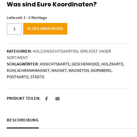
Was sind Eure Koordinaten?
Lieferzeit:
3 - 5 Werktage
Holzkarte
IN DEN WARENKORB
"Nürnberg"
-
Koordinaten
KATEGORIEN:
HOLZ(ANSICHTS)KARTEN
,
VERLÄSST UNSER
Menge
SORTIMENT
SCHLAGWÖRTER:
ANSICHTSKARTE
,
GESCHENKIDEE
,
HOLZKARTE
,
KÜHLSCHRANKMAGNET
,
MAGNET
,
MAGNETEN
,
NÜRNBERG
,
POSTKARTE
,
STÄDTE
PRODUKT TEILEN:
BESCHREIBUNG