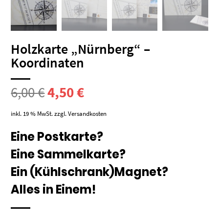
Holzkarte „Nürnberg“ –
Koordinaten
Ursprünglicher
Aktueller
6,00
€
4,50
€
Preis
Preis
inkl. 19 % MwSt.
zzgl.
Versandkosten
war:
ist:
Eine Postkarte?
Eine Sammelkarte?
6,00 €
4,50 €.
Ein (Kühlschrank)Magnet?
Alles in Einem!