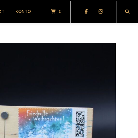
KT
KONTO
0