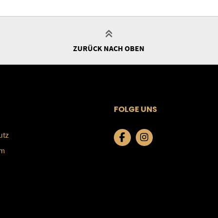
ZURÜCK NACH OBEN
FOLGE UNS
utz
um