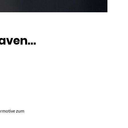
haven…
iermotive zum