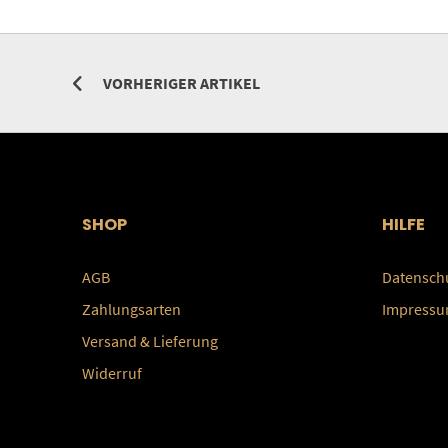
VORHERIGER ARTIKEL
SHOP
HILFE
AGB
Datensch
Zahlungsarten
Impress
Versand & Lieferung
Widerruf