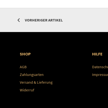
VORHERIGER ARTIKEL
SHOP
HILFE
AGB
Datensch
Zahlungsarten
Impress
Versand & Lieferung
Widerruf