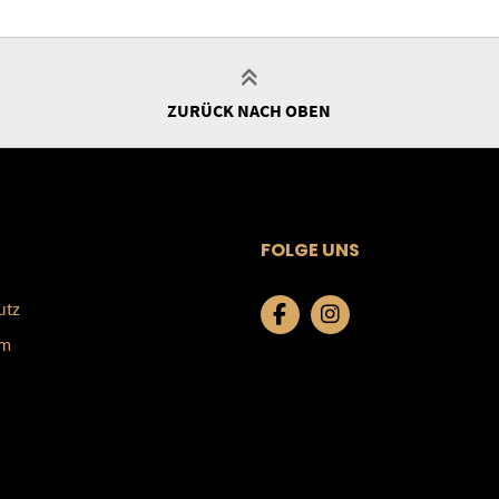
ZURÜCK NACH OBEN
FOLGE UNS
utz
um