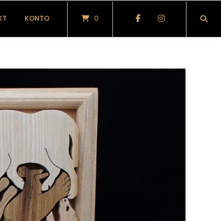
KT
KONTO
0