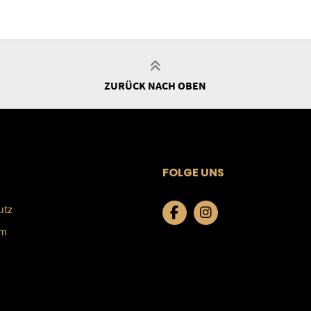
ZURÜCK NACH OBEN
FOLGE UNS
utz
um