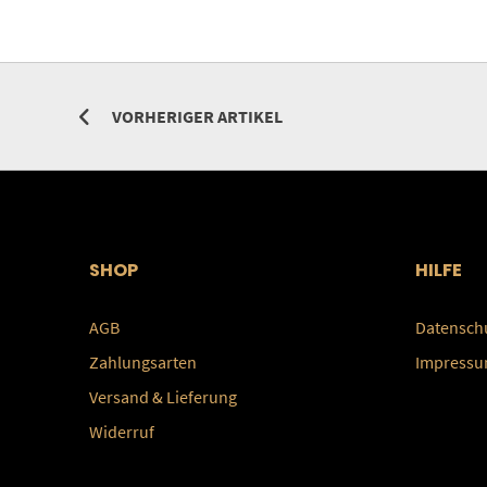
VORHERIGER ARTIKEL
SHOP
HILFE
AGB
Datensch
Zahlungsarten
Impress
Versand & Lieferung
Widerruf