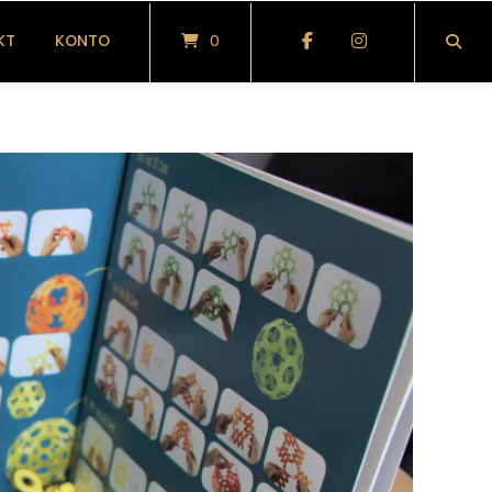
KT
KONTO
0