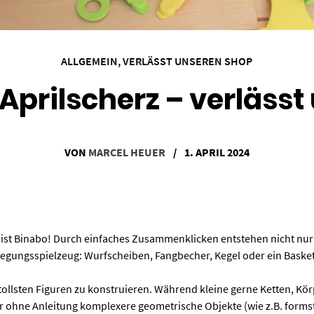
ALLGEMEIN
,
VERLÄSST UNSEREN SHOP
 Aprilscherz – verlässt
VON
MARCEL HEUER
/
1. APRIL 2024
 ist Binabo! Durch einfaches Zusammenklicken entstehen nicht nur s
egungsspielzeug: Wurfscheiben, Fangbecher, Kegel oder ein Basket
ie tollsten Figuren zu konstruieren. Während kleine gerne Ketten, 
r ohne Anleitung komplexere geometrische Objekte (wie z.B. formst