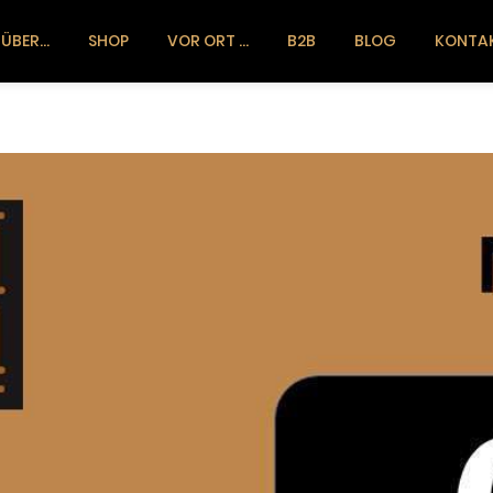
ÜBER…
SHOP
VOR ORT …
B2B
BLOG
KONTA