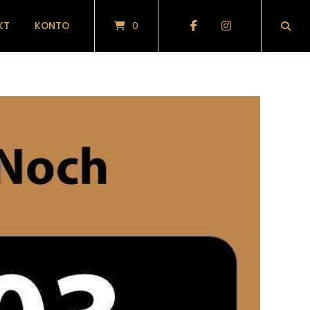
KT
KONTO
0