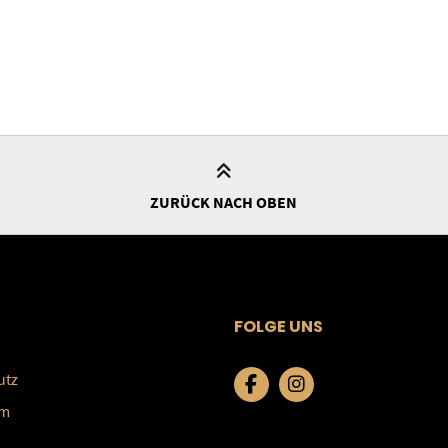
ZURÜCK NACH OBEN
FOLGE UNS
utz
um