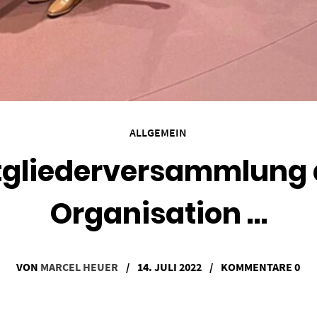
ALLGEMEIN
tgliederversammlung d
Organisation …
VON
MARCEL HEUER
/
14. JULI 2022
/
KOMMENTARE 0