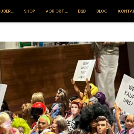
ÜBER…
SHOP
VOR ORT …
B2B
BLOG
KONTA