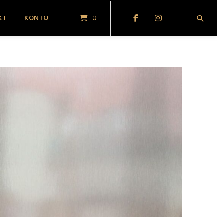
KT
KONTO
0